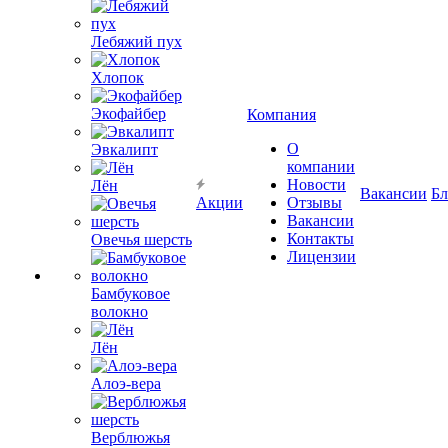
Лебяжий пух
Хлопок
Экофайбер
Компания
О
Эвкалипт
компании
Новости
Лён
Вакансии
Бл
Акции
Отзывы
Вакансии
Контакты
Овечья шерсть
Лицензии
Бамбуковое
волокно
Лён
Алоэ-вера
Верблюжья