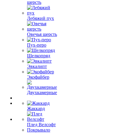
шерсть
Лебяжий пух
Овечья шерсть
Пух-перо
Шелкопряд
Эвкалипт
Экофайбер
Двухкамерные
Жаккард
Плед Велсофт
Покрывало