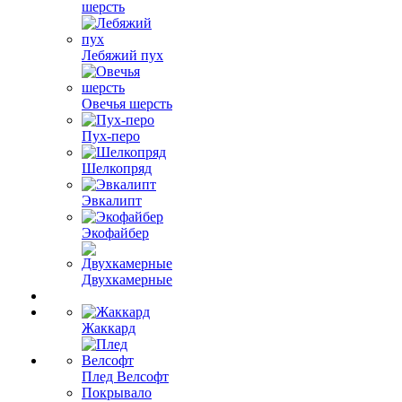
шерсть
Лебяжий пух
Овечья шерсть
Пух-перо
Шелкопряд
Эвкалипт
Экофайбер
Двухкамерные
Жаккард
Плед Велсофт
Покрывало