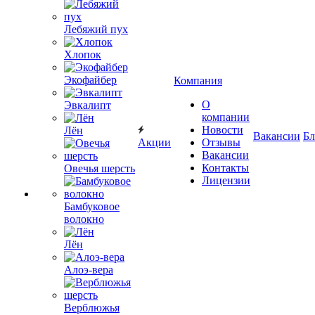
Лебяжий пух
Хлопок
Экофайбер
Компания
О
Эвкалипт
компании
Новости
Лён
Вакансии
Бл
Акции
Отзывы
Вакансии
Контакты
Овечья шерсть
Лицензии
Бамбуковое
волокно
Лён
Алоэ-вера
Верблюжья